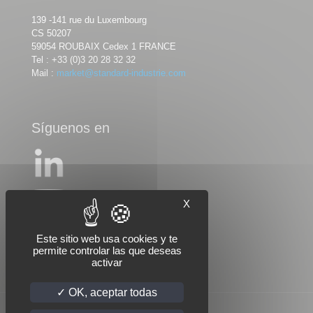
139 -141 rue du Luxembourg
CS 50207
59054 ROUBAIX Cedex 1 FRANCE
Tel :
+33 (0)3 20 28 32 32
Mail :
market@standard-industrie.com
Síguenos en
X
Este sitio web usa cookies y te
permite controlar las que deseas
activar
OK, aceptar todas