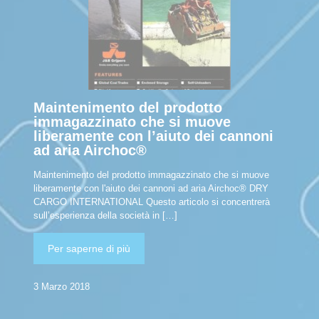
Maintenimento del prodotto
immagazzinato che si muove
liberamente con l’aiuto dei cannoni
ad aria Airchoc®
Maintenimento del prodotto immagazzinato che si muove
liberamente con l'aiuto dei cannoni ad aria Airchoc® DRY
CARGO INTERNATIONAL Questo articolo si concentrerà
sull’esperienza della società in
[…]
Per saperne di più
3 Marzo 2018