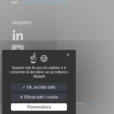
Mail :
market@standard-industrie.com
Seguiteci
X
Questo sito fa uso di cookies e ti
consente di decidere se accettarli o
rifiutarli
Ok, accetta tutto
Rifiuta tutti i cookie
© 2022 Standard Industrie | All Rights Reserved |
Menzioni
Personalizza
legali
|
Informativa sulla privacy