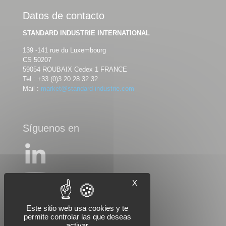
Datos de contacto
STANDARD INDUSTRIE INTERNATIONAL
139 -141 rue du Luxembourg
CS 50207
59054 ROUBAIX Cedex 1 FRANCE
Tel :
+33 (0)3 20 28 32 32
Mail :
market@standard-industrie.com
Síguenos en
X
Este sitio web usa cookies y te
permite controlar las que deseas
activar