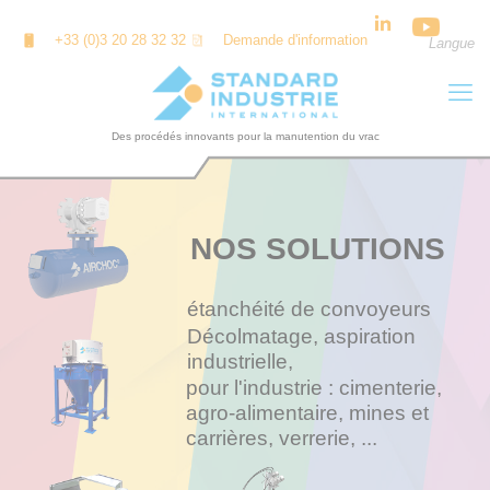
Panneau de gestion des cookies
+33 (0)3 20 28 32 32
Demande d'information
Langue
NOS SOLUTIONS
étanchéité de convoyeurs
Décolmatage, aspiration
industrielle,
pour l'industrie : cimenterie,
agro-alimentaire, mines et
carrières, verrerie, ...