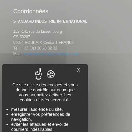
Coordonnées
STANDARD INDUSTRIE INTERNATIONAL
139 -141 rue du Luxembourg
CS 50207
59054 ROUBAIX Cedex 1 FRANCE
Tel :
+33 (0)3 20 28 32 32
Mail :
market@standard-industrie.com
X
Nous suivre
Ce site utilise des cookies et vous
donne le contrôle sur ceux que
vous souhaitez activer. Les
cookies utilisés servent à :
mesurer l'audience du site,
enregistrer vos préférences de
navigation,
éviter les attaques et envoi de
courriers indésirables,