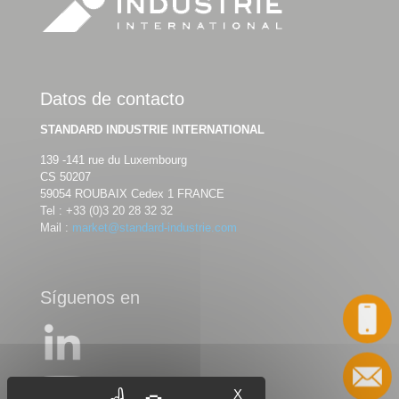
Datos de contacto
STANDARD INDUSTRIE INTERNATIONAL
139 -141 rue du Luxembourg
CS 50207
59054 ROUBAIX Cedex 1 FRANCE
Tel :
+33 (0)3 20 28 32 32
Mail :
market@standard-industrie.com
Síguenos en
Llame a
Contacto
X