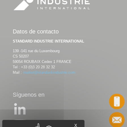
Datos de contacto
STANDARD INDUSTRIE INTERNATIONAL
139 -141 rue du Luxembourg
CS 50207
59054 ROUBAIX Cedex 1 FRANCE
Tel :
+33 (0)3 20 28 32 32
Mail :
market@standard-industrie.com
Síguenos en
Llame a
Contacto
X