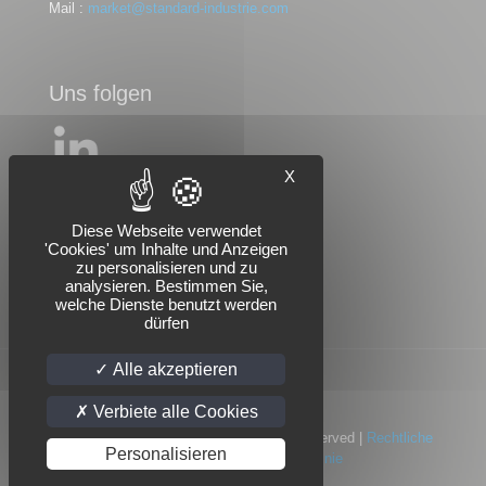
Mail :
market@standard-industrie.com
Uns folgen
X
Diese Webseite verwendet
'Cookies' um Inhalte und Anzeigen
zu personalisieren und zu
analysieren. Bestimmen Sie,
welche Dienste benutzt werden
dürfen
Alle akzeptieren
Verbiete alle Cookies
© 2022 Standard Industrie | All Rights Reserved |
Rechtliche
Personalisieren
Hinweise
|
Datenschutzrichtlinie