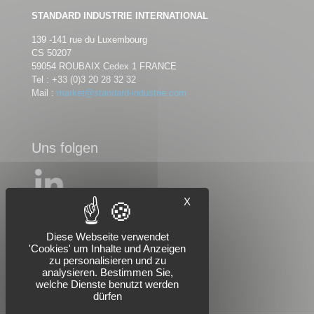
STANDARD INDUSTRIE INTERNATIONAL
139 -141 rue du Luxembourg
CS 50207
59054 ROUBAIX Cedex 1 FRANCE
Tel :
+33 (0)3 20 28 32 32
Mail :
market@standard-industrie.com
Uns folgen
X
Diese Webseite verwendet
'Cookies' um Inhalte und Anzeigen
zu personalisieren und zu
analysieren. Bestimmen Sie,
welche Dienste benutzt werden
dürfen