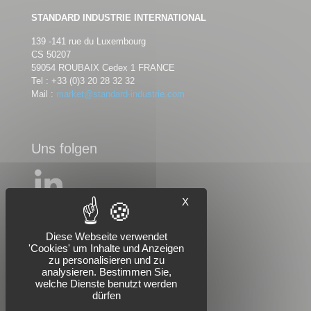
STANDARD INDUSTRIE INTERNATIONAL
139 -141 rue du Luxembourg
CS 50207
59054 ROUBAIX Cedex 1 FRANCE
Tel :
+33 (0)3 20 28 32 32
Mail :
market@standard-industrie.com
Uns folgen
X
Diese Webseite verwendet
'Cookies' um Inhalte und Anzeigen
zu personalisieren und zu
analysieren. Bestimmen Sie,
welche Dienste benutzt werden
dürfen