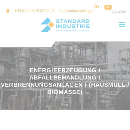
Cookie-Einstellungen
+33 (0)3 20 28 32 32
Informationsanfrage
Sprache
ENERGIEERZEUGUNG /
ABFALLBEHANDLUNG /
VERBRENNUNGSANLAGEN / (HAUSMÜLL /
BIOMASSE)