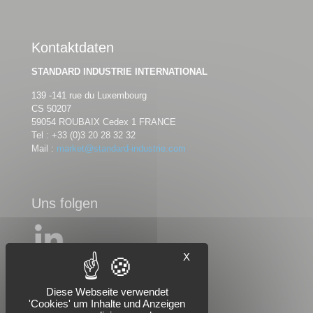
Kontaktdaten
STANDARD INDUSTRIE INTERNATIONAL
139 -141 rue du Luxembourg
CS 50207
59054 ROUBAIX Cedex 1 FRANCE
Tel :
+33 (0)3 20 28 32 32
Mail :
market@standard-industrie.com
Uns folgen
X
Diese Webseite verwendet
'Cookies' um Inhalte und Anzeigen