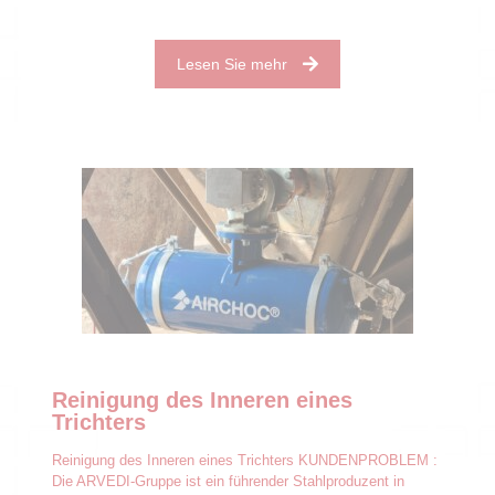
Lesen Sie mehr
Reinigung des Inneren eines
Trichters
Reinigung des Inneren eines Trichters KUNDENPROBLEM :
Die ARVEDI-Gruppe ist ein führender Stahlproduzent in