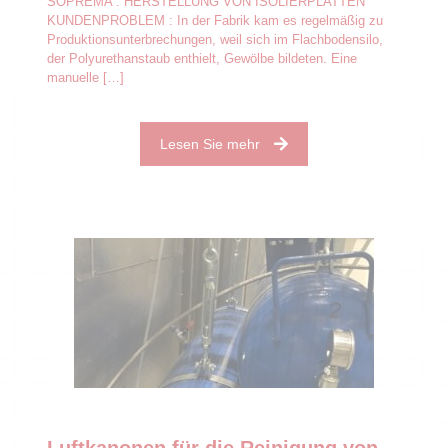
SOPREMA : HERSTELLUNG VON ISOLIERPLATTEN
KUNDENPROBLEM : In der Fabrik kam es regelmäßig zu
Produktionsunterbrechungen, weil sich im Flachbodensilo,
der Polyurethanstaub enthielt, Gewölbe bildeten. Eine
manuelle
[…]
Lesen Sie mehr