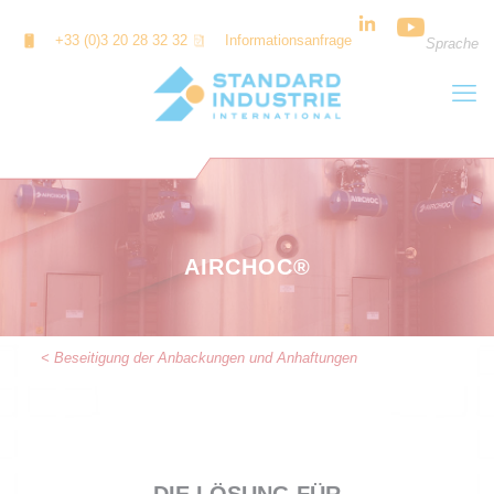
Cookie-Einstellungen
+33 (0)3 20 28 32 32
Informationsanfrage
Sprache
AIRCHOC®
< Beseitigung der Anbackungen und Anhaftungen