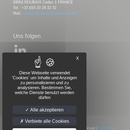
59054 ROUBAIX Cedex 1 FRANCE
Tel :
+33 (0)3 20 28 32 32
Mail :
market@standard-industrie.com
Uns folgen
X
Diese Webseite verwendet
'Cookies' um Inhalte und Anzeigen
zu personalisieren und zu
analysieren. Bestimmen Sie,
welche Dienste benutzt werden
dürfen
Alle akzeptieren
Verbiete alle Cookies
© 2022 Standard Industrie | All Rights Reserved |
Rechtliche