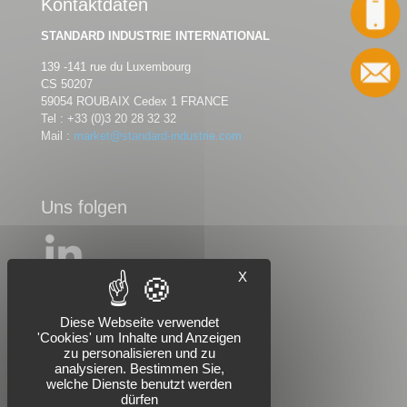
Kontaktdaten
Anruf
STANDARD INDUSTRIE INTERNATIONAL
139 -141 rue du Luxembourg
CS 50207
59054 ROUBAIX Cedex 1 FRANCE
Tel :
+33 (0)3 20 28 32 32
Mail :
market@standard-industrie.com
Uns folgen
X
Diese Webseite verwendet
'Cookies' um Inhalte und Anzeigen
zu personalisieren und zu
analysieren. Bestimmen Sie,
welche Dienste benutzt werden
dürfen