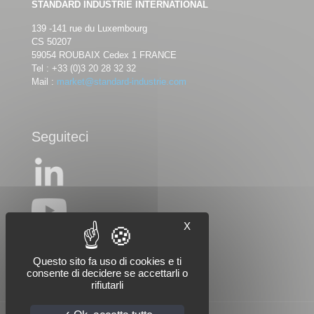
STANDARD INDUSTRIE INTERNATIONAL
139 -141 rue du Luxembourg
CS 50207
59054 ROUBAIX Cedex 1 FRANCE
Tel :
+33 (0)3 20 28 32 32
Mail :
market@standard-industrie.com
Seguiteci
X
Questo sito fa uso di cookies e ti
consente di decidere se accettarli o
rifiutarli