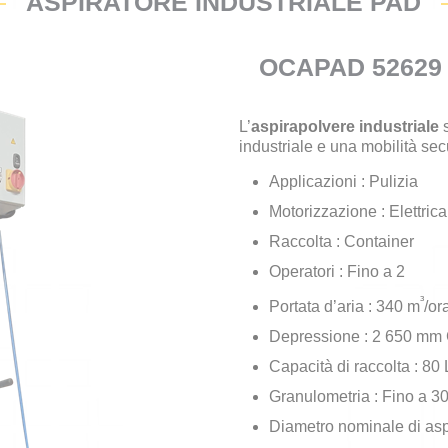
ASPIRATORE INDUSTRIALE PAD
OCAPAD 52629
L’
aspirapolvere industriale
s
industriale e una mobilità sec
Applicazioni : Pulizia
Motorizzazione : Elettrica
Raccolta : Container
Operatori : Fino a 2
³
Portata d’aria : 340 m
/or
Depressione : 2 650 mm
Capacità di raccolta : 80 
Granulometria : Fino a 
Diametro nominale di as