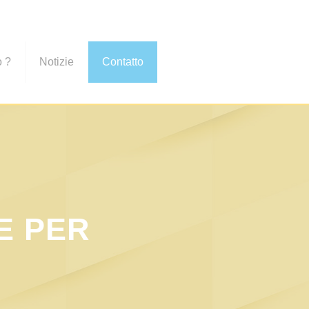
o ?
Notizie
Contatto
E PER