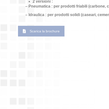
2 versioni :
– Pneumatica : per prodotti friabili (carbone,
– Idraulica : per prodotti solidi (caseari, cem
Scarica la brochure