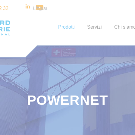
2 32
Lingua
Prodotti
Servizi
Chi siam
POWERNET