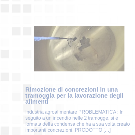
Rimozione di concrezioni in una
tramoggia per la lavorazione degli
alimenti
Industria agroalimentare PROBLEMATICA : In
seguito a un incendio nelle 2 tramogge, si è
formata della condensa che ha a sua volta creato
importanti concrezioni. PRODOTTO
[…]