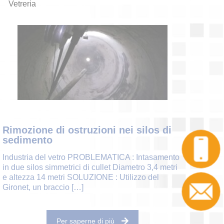
Vetreria
Rimozione di ostruzioni nei silos di
sedimento
Industria del vetro PROBLEMATICA : Intasamento
in due silos simmetrici di cullet Diametro 3,4 metri
e altezza 14 metri SOLUZIONE : Utilizzo del
Gironet, un braccio
[…]
Per saperne di più