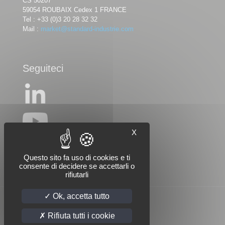
CS 50207
59054 ROUBAIX Cedex 1 FRANCE
Tel :
+33 (0)3 20 28 32 32
Mail :
market@standard-industrie.com
Seguiteci
X
Questo sito fa uso di cookies e ti
consente di decidere se accettarli o
rifiutarli
Ok, accetta tutto
Rifiuta tutti i cookie