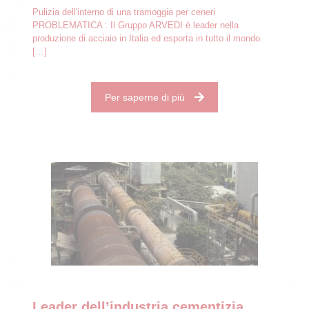
Pulizia dell'interno di una tramoggia per ceneri
PROBLEMATICA : Il Gruppo ARVEDI è leader nella
produzione di acciaio in Italia ed esporta in tutto il mondo.
[…]
Per saperne di più
Leader dell’industria cementizia