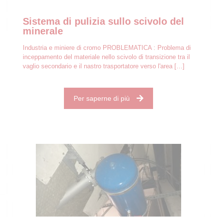
Sistema di pulizia sullo scivolo del
minerale
Industria e miniere di cromo PROBLEMATICA : Problema di
inceppamento del materiale nello scivolo di transizione tra il
vaglio secondario e il nastro trasportatore verso l'area
[…]
Per saperne di più