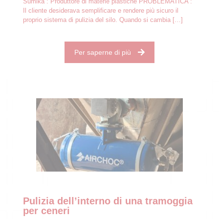
Sumika : Produttore di materie plastiche PROBLEMATICA :
Il cliente desiderava semplificare e rendere più sicuro il
proprio sistema di pulizia del silo. Quando si cambia
[…]
Per saperne di più
Pulizia dell’interno di una tramoggia
per ceneri