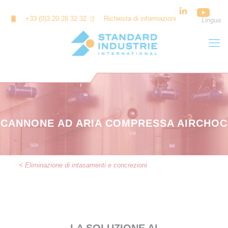
Cookies management panel
+33 (0)3 20 28 32 32
Richiesta di informazioni
Lingua
CANNONE AD ARIA COMPRESSA AIRCHOC
< Eliminazione di intasamenti e concrezioni