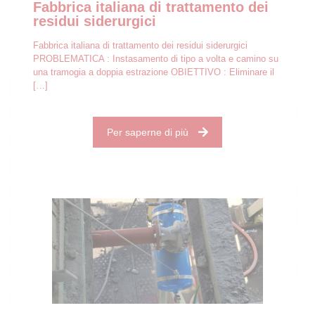
Fabbrica italiana di trattamento dei
residui siderurgici
Fabbrica italiana di trattamento dei residui siderurgici
PROBLEMATICA : Instasamento di tipo a volta e camino su
una tramogia a doppia estrazione OBIETTIVO : Eliminare il
[…]
Per saperne di più