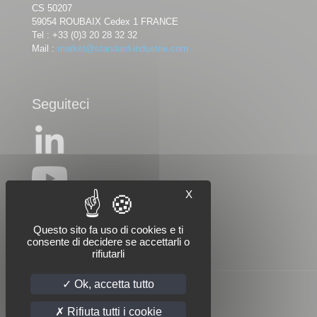
CS 50207
59054 ROUBAIX Cedex 1 FRANCE
Tel :
+33 (0)3 20 28 32 32
Mail :
market@standard-industrie.com
Seguiteci
X
Questo sito fa uso di cookies e ti
consente di decidere se accettarli o
rifiutarli
Ok, accetta tutto
Rifiuta tutti i cookie