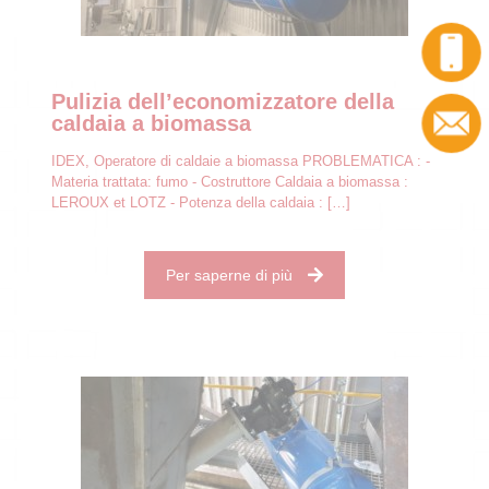
Pulizia dell’economizzatore della
caldaia a biomassa
IDEX, Operatore di caldaie a biomassa PROBLEMATICA : -
Materia trattata: fumo - Costruttore Caldaia a biomassa :
LEROUX et LOTZ - Potenza della caldaia :
[…]
Per saperne di più