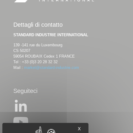
Dettagli di contatto
STANDARD INDUSTRIE INTERNATIONAL
139 -141 rue du Luxembourg
CS 50207
59054 ROUBAIX Cedex 1 FRANCE
Tel :
+33 (0)3 20 28 32 32
Mail :
market@standard-industrie.com
Seguiteci
X