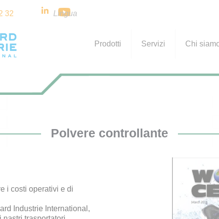
2 32
Lingua
Prodotti
Servizi
Chi siam
Polvere controllante
 i costi operativi e di
rd Industrie International,
astri trasportatori,