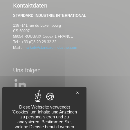
Kontaktdaten
STANDARD INDUSTRIE INTERNATIONAL
139 -141 rue du Luxembourg
CS 50207
59054 ROUBAIX Cedex 1 FRANCE
Tel :
+33 (0)3 20 28 32 32
Mail :
market@standard-industrie.com
Uns folgen
X
Diese Webseite verwendet
'Cookies' um Inhalte und Anzeigen
zu personalisieren und zu
analysieren. Bestimmen Sie,
welche Dienste benutzt werden