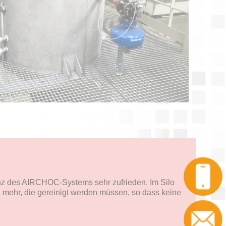
Anruf
ienz des AIRCHOC-Systems sehr zufrieden. Im Silo
mehr, die gereinigt werden müssen, so dass keine