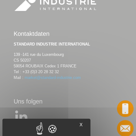
Kontaktdaten
STANDARD INDUSTRIE INTERNATIONAL
139 -141 rue du Luxembourg
CS 50207
59054 ROUBAIX Cedex 1 FRANCE
Tel :
+33 (0)3 20 28 32 32
Mail :
market@standard-industrie.com
Uns folgen
X