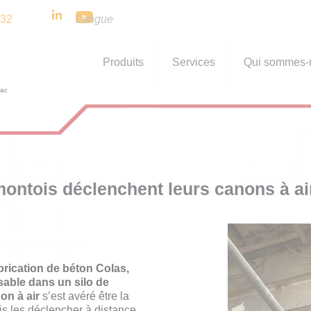
 32
Langue
Produits
Services
Qui sommes-
ontois déclenchent leurs canons à ai
brication de béton Colas,
able dans un silo de
on à air
s’est avéré être la
is les déclencher à distance.