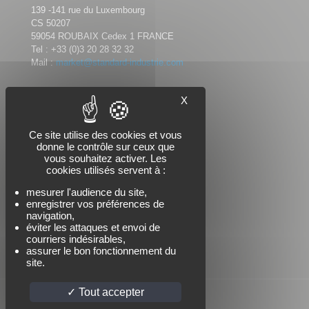
139 -141 rue du Luxembourg
CS 50207
59054 ROUBAIX Cedex 1 FRANCE
Tel :
+33 (0)3 20 28 32 32
Mail :
market@standard-industrie.com
X
Nous suivre
Ce site utilise des cookies et vous
donne le contrôle sur ceux que
vous souhaitez activer. Les
cookies utilisés servent à :
mesurer l'audience du site,
enregistrer vos préférences de
navigation,
éviter les attaques et envoi de
courriers indésirables,
assurer le bon fonctionnement du
site.
Tout accepter