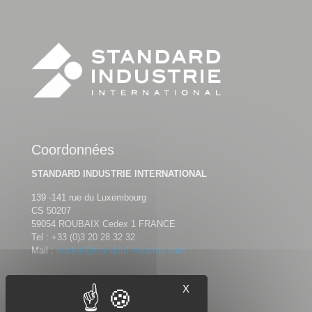
Coordonnées
STANDARD INDUSTRIE INTERNATIONAL
139 -141 rue du Luxembourg
CS 50207
59054 ROUBAIX Cedex 1 FRANCE
Tel :
+33 (0)3 20 28 32 32
Mail :
market@standard-industrie.com
X
Nous suivre