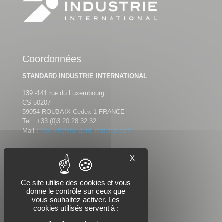
Coordonnées
STANDARD INDUSTRIE INTERNATIONAL
139 -141 rue du Luxembourg
CS 50207
59054 ROUBAIX Cedex 1 FRANCE
Tel :
+33 (0)3 20 28 32 32
Mail :
market@standard-industrie.com
X
Nous suivre
Ce site utilise des cookies et vous
donne le contrôle sur ceux que
vous souhaitez activer. Les
cookies utilisés servent à :