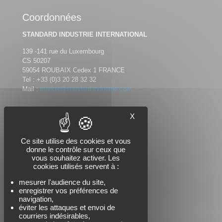
Coordonnées
STANDARD INDUSTRIE INTERNATIONAL
139 -141 rue du Luxembourg
CS 50207
59054 ROUBAIX Cedex 1 FRANCE
Tel :
+33 (0)3 20 28 32 32
Mail :
market@standard-industrie.com
X
Nous suivre
Ce site utilise des cookies et vous
donne le contrôle sur ceux que
vous souhaitez activer. Les
cookies utilisés servent à :
mesurer l'audience du site,
enregistrer vos préférences de
navigation,
éviter les attaques et envoi de
courriers indésirables,