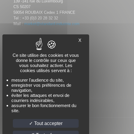
139 -141 rue du Luxembourg
CS 50207
59054 ROUBAIX Cedex 1 FRANCE
Tel :
+33 (0)3 20 28 32 32
Mail :
market@standard-industrie.com
X
Nous suivre
Ce site utilise des cookies et vous
donne le contrôle sur ceux que
vous souhaitez activer. Les
cookies utilisés servent à :
mesurer l'audience du site,
enregistrer vos préférences de
navigation,
éviter les attaques et envoi de
courriers indésirables,
assurer le bon fonctionnement du
site.
Tout accepter