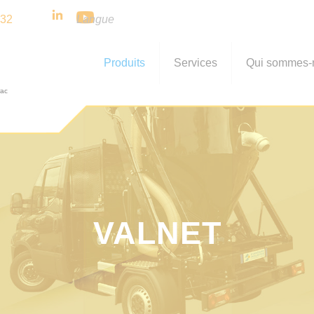
 32
Langue
Produits
Services
Qui sommes-
VALNET