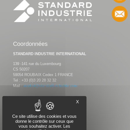
Contact
Coordonnées
STANDARD INDUSTRIE INTERNATIONAL
139 -141 rue du Luxembourg
CS 50207
59054 ROUBAIX Cedex 1 FRANCE
Tel :
+33 (0)3 20 28 32 32
Mail :
market@standard-industrie.com
X
Nous suivre
Ce site utilise des cookies et vous
donne le contrôle sur ceux que
vous souhaitez activer. Les