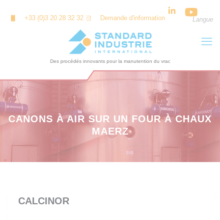
Panneau de gestion des cookies
+33 (0)3 20 28 32 32
Demande d'information
Langue
CANONS À AIR SUR UN FOUR À CHAUX
MAERZ
CALCINOR