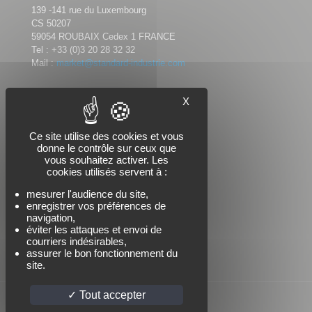
139 -141 rue du Luxembourg
CS 50207
59054 ROUBAIX Cedex 1 FRANCE
Tel :
+33 (0)3 20 28 32 32
Mail :
market@standard-industrie.com
X
Nous suivre
Ce site utilise des cookies et vous
donne le contrôle sur ceux que
vous souhaitez activer. Les
cookies utilisés servent à :
mesurer l'audience du site,
enregistrer vos préférences de
navigation,
éviter les attaques et envoi de
courriers indésirables,
assurer le bon fonctionnement du
site.
Tout accepter