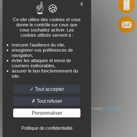
X
Appel
Nous suivre
Ce site utilise des cookies et vous
donne le contrôle sur ceux que
Contact
vous souhaitez activer. Les
cookies utilisés servent à :
mesurer l'audience du site,
enregistrer vos préférences de
navigation,
éviter les attaques et envoi de
courriers indésirables,
assurer le bon fonctionnement du
site.
Tout accepter
Tout refuser
© 2022 Standard Industrie | All Rights Reserved |
Mentions
Personnaliser
légales
|
Politique de confidentialité
Politique de confidentialité