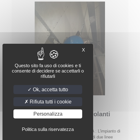
X
Questo sito fa uso di cookies e ti
consente di decidere se accettarli o
rifiutarli
Ok, accetta tutto
Rifiuta tutti i cookie
Intasamento delle ceneri volanti
Personalizza
nell’incenerimento
Politica sulla riservatezza
Impianto di incenerimento PROBLEMATICA : L'impianto di
incenerimento HIM di Biebesheim dispone di due linee