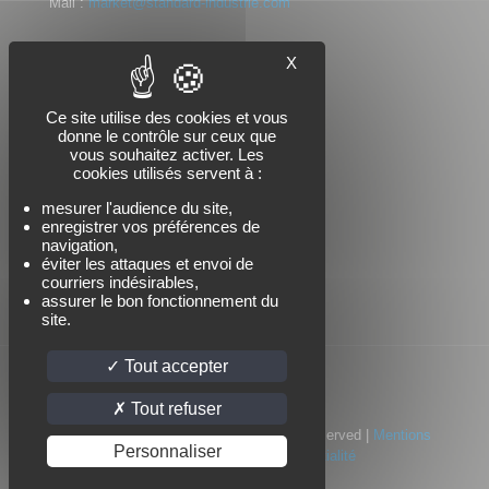
Mail :
market@standard-industrie.com
X
Nous suivre
Ce site utilise des cookies et vous
donne le contrôle sur ceux que
vous souhaitez activer. Les
cookies utilisés servent à :
mesurer l'audience du site,
enregistrer vos préférences de
navigation,
éviter les attaques et envoi de
courriers indésirables,
assurer le bon fonctionnement du
site.
Tout accepter
Tout refuser
© 2022 Standard Industrie | All Rights Reserved |
Mentions
Personnaliser
légales
|
Politique de confidentialité