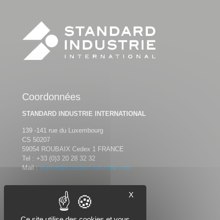
Coordonnées
STANDARD INDUSTRIE INTERNATIONAL
139 -141 rue du Luxembourg
CS 50207
59054 ROUBAIX Cedex 1 FRANCE
Tel :
+33 (0)3 20 28 32 32
Mail :
market@standard-industrie.com
X
Nous suivre
Ce site utilise des cookies et vous