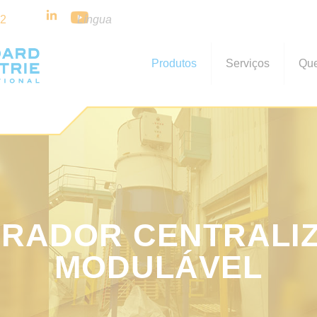
32
Língua
Produtos
Serviços
Qu
IRADOR CENTRALI
MODULÁVEL