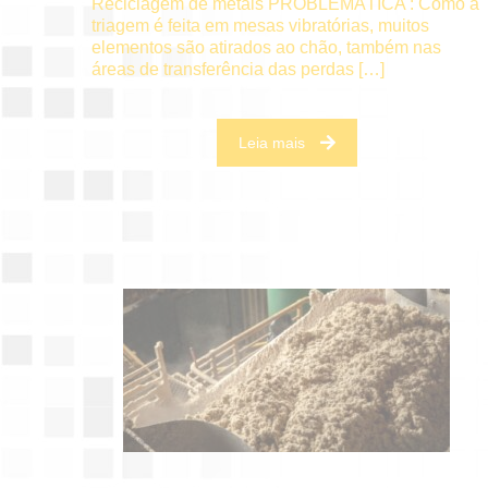
Reciclagem de metais PROBLEMÁTICA : Como a
triagem é feita em mesas vibratórias, muitos
elementos são atirados ao chão, também nas
áreas de transferência das perdas
[…]
Leia mais