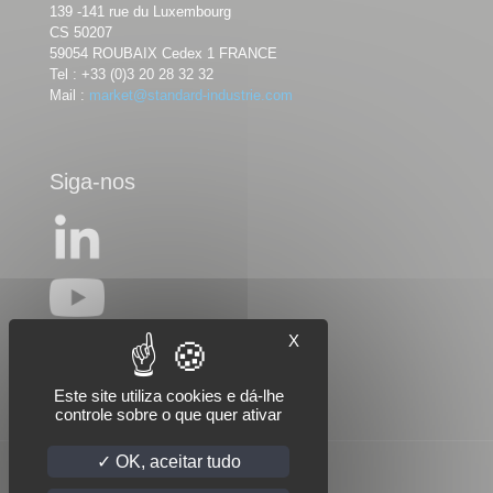
139 -141 rue du Luxembourg
CS 50207
59054 ROUBAIX Cedex 1 FRANCE
Tel :
+33 (0)3 20 28 32 32
Mail :
market@standard-industrie.com
Siga-nos
X
Este site utiliza cookies e dá-lhe
controle sobre o que quer ativar
OK, aceitar tudo