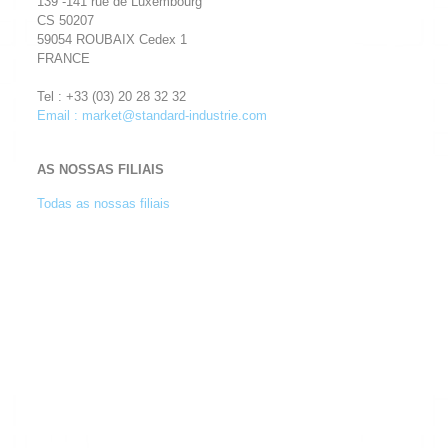
139 -141 rue de Luxembourg
CS 50207
59054 ROUBAIX Cedex 1
FRANCE
Tel : +33 (03) 20 28 32 32
Email : market@standard-industrie.com
AS NOSSAS FILIAIS
Todas as nossas filiais