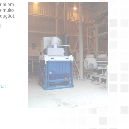
rial em
s muito
odução).
l:
ial