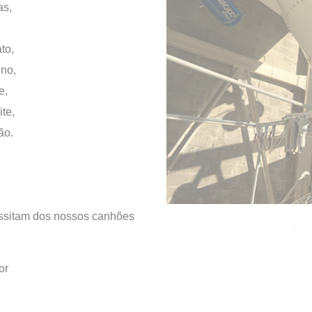
as,
to,
ino,
e,
te,
ão.
ssitam dos nossos canhões
or