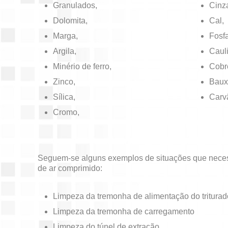
Granulados,
Cinz
Dolomita,
Cal,
Marga,
Fosfa
Argila,
Caul
Minério de ferro,
Cobr
Zinco,
Bauxi
Sílica,
Carv
Cromo,
Seguem-se alguns exemplos de situações que nece
de ar comprimido:
Limpeza da tremonha de alimentação do triturad
Limpeza da tremonha de carregamento
Limpeza do túnel de extração