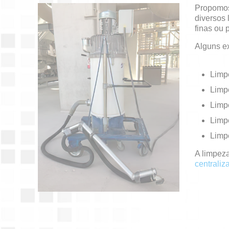
Propomos
diversos 
finas ou 
Alguns ex
Limp
Limp
Limp
Limpe
Limp
A limpez
centraliz