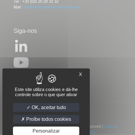
Tel :
+33 (0)3 20 28 32 32
Mail :
market@standard-industrie.com
Siga-nos
X
Este site utiliza cookies e dá-lhe
controle sobre o que quer ativar
OK, aceitar tudo
Proíbe todos cookies
© 2022 Standard Industrie | All Rights Reserved |
Noticias
Personalizar
Juridas
|
Politica de privacidade