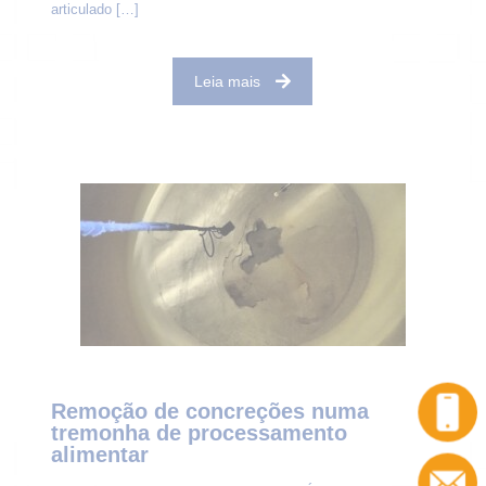
articulado
[…]
Leia mais
Remoção de concreções numa
tremonha de processamento
alimentar