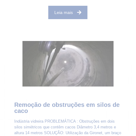
Leia mais
Remoção de obstruções em silos de
caco
Indústria vidreira PROBLEMÁTICA : Obstruções em dois
silos simétricos que contêm cacos Diâmetro 3,4 metros e
altura 14 metros SOLUÇÃO: Utilização da Gironet, um braço