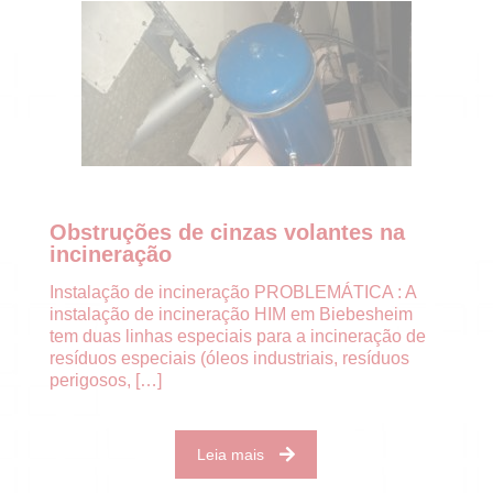
Obstruções de cinzas volantes na
incineração
Instalação de incineração PROBLEMÁTICA : A
instalação de incineração HIM em Biebesheim
tem duas linhas especiais para a incineração de
resíduos especiais (óleos industriais, resíduos
perigosos,
[…]
Leia mais