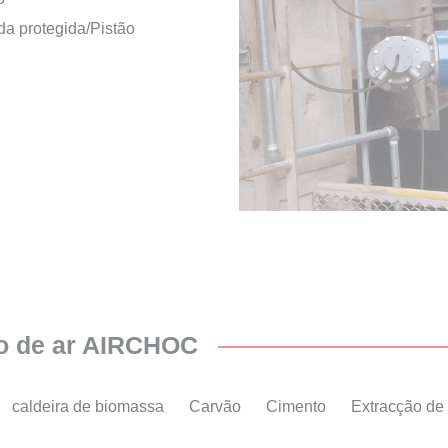
a protegida/Pistão
ão de ar AIRCHOC
caldeira de biomassa
Carvão
Cimento
Extracção de