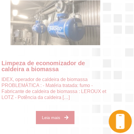
Limpeza de economizador de
caldeira a biomassa
IDEX, operador de caldeira de biomassa
PROBLEMÁTICA : - Matéria tratada: fumo -
Fabricante de caldeira de biomassa : LEROUX et
LOTZ - Potência da caldeira
[…]
Leia mais