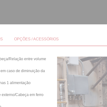
OS
OPÇÕES / ACESSÓRIOS
eça/Relação entre volume
m caso de diminuição da
as 1 alimentação
 externo/Cabeça em ferro
o