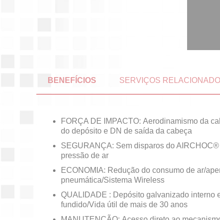
BENEFÍCIOS
SERVIÇOS RELACIONAD
FORÇA DE IMPACTO: Aerodinamismo da cab
do depósito e DN de saída da cabeça
SEGURANÇA: Sem disparos do AIRCHOC® e
pressão de ar
ECONOMIA: Redução do consumo de ar/apen
pneumática/Sistema Wireless
QUALIDADE : Depósito galvanizado interno e
fundido/Vida útil de mais de 30 anos
MANUTENÇÃO: Acesso direto ao mecanism