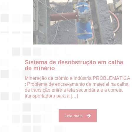
Sistema de desobstrução em calha
de minério
Mineração de crómio e indústria PROBLEMÁTICA
: Problema de encravamento de material na calha
de transição entre a tela secundária e a correia
transportadora para a
[…]
Leia mais