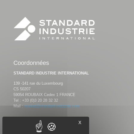
Coordonnées
STANDARD INDUSTRIE INTERNATIONAL
139 -141 rue du Luxembourg
CS 50207
59054 ROUBAIX Cedex 1 FRANCE
Tel :
+33 (0)3 20 28 32 32
Mail :
market@standard-industrie.com
X
Nous suivre